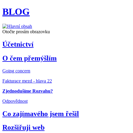
BLOG
Otočte prosím obrazovku
Účetnictví
O čem přemýšlím
Going concern
Fakturace mezd - hlava 22
Zjednodušíme Rozvahu?
Odpovědnost
Co zajímavého jsem řešil
Rozšiřuji web