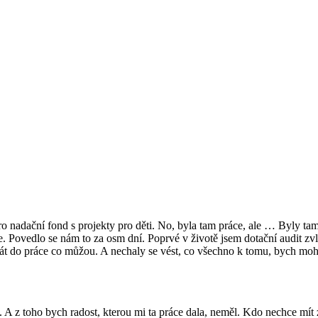
 nadační fond s projekty pro děti. No, byla tam práce, ale …
Byly tam 
e.
Povedlo se nám to za osm dní. Poprvé v životě jsem dotační audit zvlá
dát do práce co můžou.
A nechaly se vést, co všechno k tomu, bych mohl
. A z toho bych radost, kterou mi ta práce dala, neměl. Kdo nechce mít