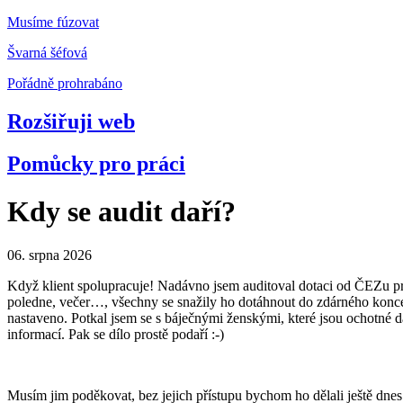
Musíme fúzovat
Švarná šéfová
Pořádně prohrabáno
Rozšiřuji web
Pomůcky pro práci
Kdy se audit daří?
06. srpna 2026
Když klient spolupracuje!
Nadávno jsem auditoval dotaci od ČEZu pro
poledne, večer…, všechny se snažily ho dotáhnout do zdárného konc
nastaveno. Potkal jsem se s báječnými ženskými, které jsou ochotné 
informací. Pak se dílo prostě podaří :-)
Musím jim poděkovat, bez jejich přístupu bychom ho dělali ještě dnes