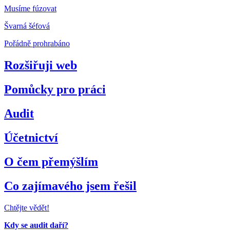
Musíme fúzovat
Švarná šéfová
Pořádně prohrabáno
Rozšiřuji web
Pomůcky pro práci
Audit
Účetnictví
O čem přemýšlím
Co zajímavého jsem řešil
Chtějte vědět!
Kdy se audit daří?