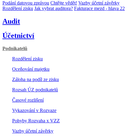
Podání datovou zprávou
Chtějte vědět!
Vazby účetní závěrky
Rozdělení zisku
Jak vybrat auditora?
Fakturace mezd - hlava 22
Audit
Účetnictví
Podnikatelů
Rozdělení zisku
Oceňování majetku
Záloha na podíl ze zisku
Rozsah ÚZ podnikatelů
Časové rozlišení
Vykazování v Rozvaze
Pohyby Rozvaha x VZZ
Vazby účetní závěrky