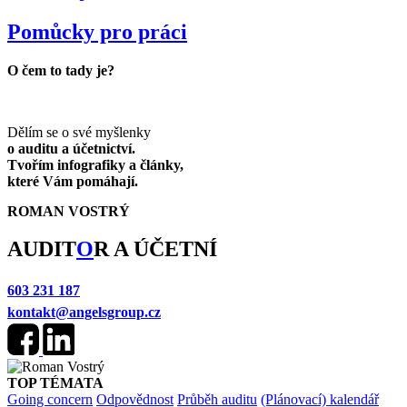
Pomůcky pro práci
O čem to tady
je?
Dělím se o své myšlenky
o auditu a účetnictví.
Tvořím infografiky a články,
které Vám pomáhají.
R
OMAN
V
OSTRÝ
AUDIT
O
R A ÚČETNÍ
603 231 187
kontakt@angelsgroup.cz
TOP TÉMATA
Going concern
Odpovědnost
Průběh auditu
(Plánovací) kalendář