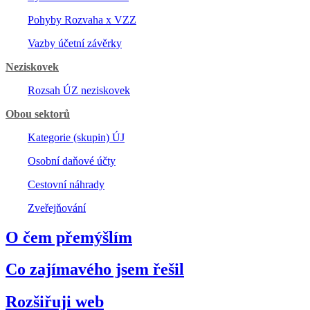
Pohyby Rozvaha x VZZ
Vazby účetní závěrky
Neziskovek
Rozsah ÚZ neziskovek
Obou sektorů
Kategorie (skupin) ÚJ
Osobní daňové účty
Cestovní náhrady
Zveřejňování
O čem přemýšlím
Co zajímavého jsem řešil
Rozšiřuji web